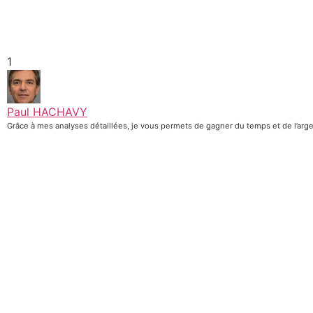
1
Paul HACHAVY
Grâce à mes analyses détaillées, je vous permets de gagner du temps et de l’arge
Hjh : guide essentiel pour comprendre et 
11 mars 2025
/
Comprendre et maîtriser le hjh, c’est ouvrir la porte à un monde de
Lire
Choisir la meilleure agence web à Dijon pou
11 mars 2025
/