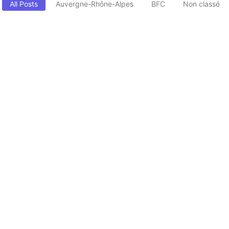
All Posts
Auvergne-Rhône-Alpes
BFC
Non classé
ndre et maîtriser ce concept
 à un monde de possibilités passionnantes. Que vous soyez un novice..
Dijon pour votre projet digital
 clés pour un partenariat réussi
es web Besançon pour votre entreprise