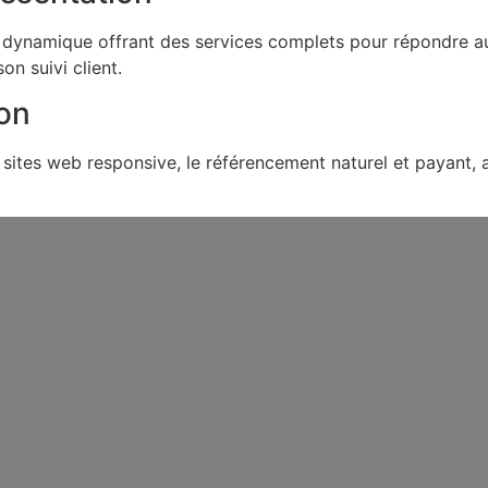
amique offrant des services complets pour répondre aux b
n suivi client.
on
tes web responsive, le référencement naturel et payant, a