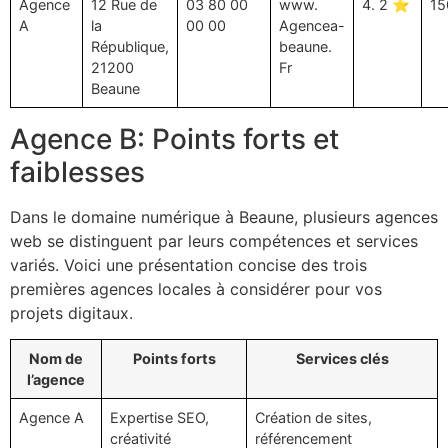
Agence
12 Rue de
03 80 00
www.
4. 2 ⭐
15
A
la
00 00
Agencea-
République,
beaune.
21200
Fr
Beaune
Agence B: Points forts et
faiblesses
Dans le domaine numérique à Beaune, plusieurs agences
web se distinguent par leurs compétences et services
variés. Voici une présentation concise des trois
premières agences locales à considérer pour vos
projets digitaux.
Nom de
Points forts
Services clés
l’agence
Agence A
Expertise SEO,
Création de sites,
créativité
référencement