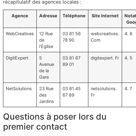
récapitulatif des agences locales :
Agence
Adresse
Téléphone
Site Internet
Nota
Goo
WebCreatives
12 Rue
03 81 56
webcreatives.
4. 8
de
78 90
Com
l’Église
DigitExpert
5
03 81 67
digitexpert. Fr
4. 5
Avenue
89 01
de la
Gare
NetSolutions
23 Rue
03 81 45
netsolutions.
4. 7
des
67 89
Fr
Jardins
Questions à poser lors du
premier contact