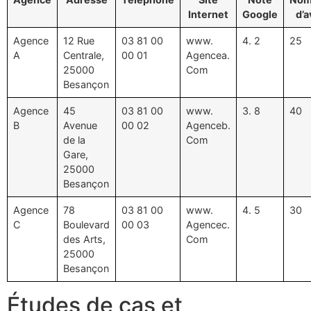
Internet
Google
d’a
Agence
12 Rue
03 81 00
www.
4. 2
25
A
Centrale,
00 01
Agencea.
25000
Com
Besançon
Agence
45
03 81 00
www.
3. 8
40
B
Avenue
00 02
Agenceb.
de la
Com
Gare,
25000
Besançon
Agence
78
03 81 00
www.
4. 5
30
C
Boulevard
00 03
Agencec.
des Arts,
Com
25000
Besançon
Études de cas et